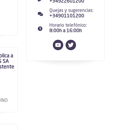
+34922601200
Quejas y sugerencias:
+34901101200
e
Horario telefónico:
8:00h a 16:00h
lica a
S SA
istente
NINO