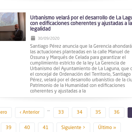
Urbanismo velará por el desarrollo de La La
con edificaciones coherentes y ajustadas a la
legalidad
30/09/2020
Santiago Pérez anuncia que la Gerencia ahondará
las actuaciones planteadas en la calle Manuel de
Ossuna y Marqués de Celada para garantizar el
cumplimiento estricto de la ley La Gerencia de
Urbanismo del Ayuntamiento de La Laguna, que d
el concejal de Ordenación del Territorio, Santiago
Pérez, velará por el desarrollo urbanístico de la c
Patrimonio de la Humanidad con edificaciones
coherentes y ajustadas a la
ción
…
ra
mero
Página
‹ Anterior
Page
33
Page
34
Page
35
Page
36
a
anterior
Page
39
Page
40
Page
41
Siguiente
Siguiente >
Última
Último »