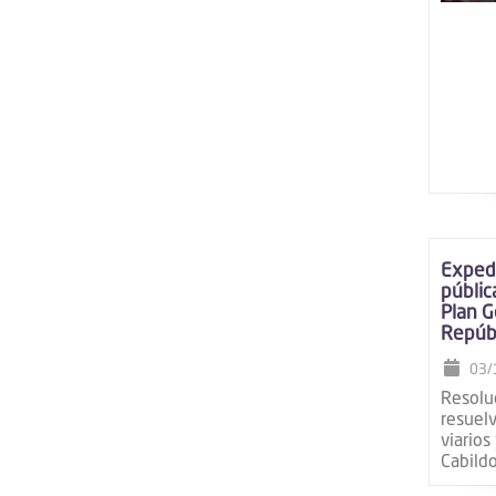
Exped
públic
Plan G
Repúbl
03/
Resolu
resuelv
viarios
Cabildo