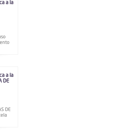
a a la
uso
iento
a a la
A DE
AS DE
cela