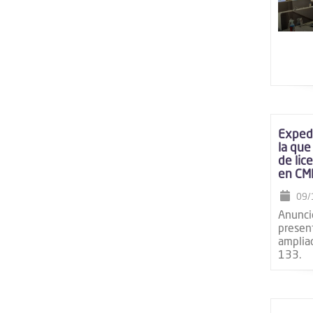
Expedi
la que
de lic
en CM
09/
Anuncio
presen
amplia
133.