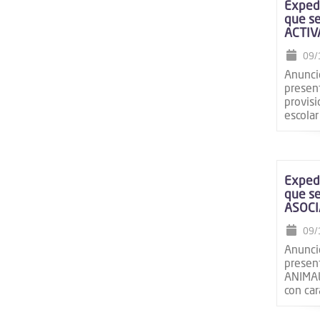
Expedi
que se
ACTIVA
09/
Anuncio
presen
provisi
escolar
Expedi
que s
ASOCI
09/
Anuncio
prese
ANIMALE
con car