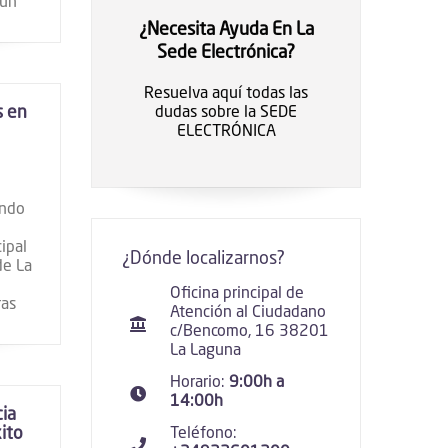
 un
¿Necesita Ayuda En La
Sede Electrónica?
Resuelva aquí todas las
s en
dudas sobre la SEDE
ELECTRÓNICA
ando
cipal
¿Dónde localizarnos?
de La
Oficina principal de
ras
Atención al Ciudadano
c/Bencomo, 16 38201
La Laguna
Horario:
9:00h a
14:00h
cia
ito
Teléfono: