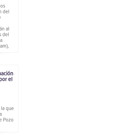
los
n del
e
án al
s del
ma
vam),
mación
por el
 la que
a
le Pozo