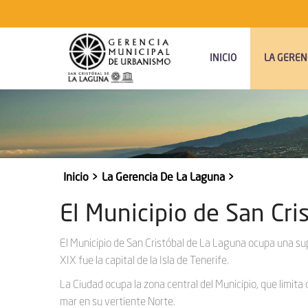
Navegación
Principal
INICIO
LA GEREN
Inicio
La Gerencia De La Laguna
Sobrescribir
enlaces
El Municipio de San Cri
de
ayuda
El Municipio de San Cristóbal de La Laguna ocupa una sup
XIX fue la capital de la Isla de Tenerife.
a
La Ciudad ocupa la zona central del Municipio, que limit
la
mar en su vertiente Norte.