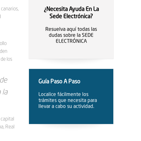
 canarios,
¿Necesita Ayuda En La
Sede Electrónica?
l
Resuelva aquí todas las
dudas sobre la SEDE
ELECTRÓNICA
ollo
rden
 de los
 de
Guía Paso A Paso
 la
Localice fácilmente los
trámites que necesita para
llevar a cabo su actividad.
 capital
na, Real