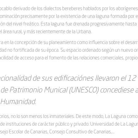
vocablo derivado de los dialectos bereberes hablados por los aborígenes
denominación precisamente por la existencia de una laguna formada por e
ón del nivel freático. Esta laguna fue drenada progresivamente hasta
el área rural, y más recientemente de la Urbana.
a en la concepción de su planeamiento como influencia sobre el desarr
iudad no fortificada de su época. Su espacio ordenado según un nuevo o
acilidad de acceso para el fomento de las relaciones comerciales, propio
ncionalidad de sus edificaciónes llevaron el 12
 de Patrimonio Munical (UNESCO) concediese a
a Humanidad.
torios, no lo son menos los inmateriales. De este modo, La Laguna como
 de instituciones de carácter público y privado: Universidad de La Lagu
jo Escolar de Canarias, Consejo Consultivo de Canarias,...