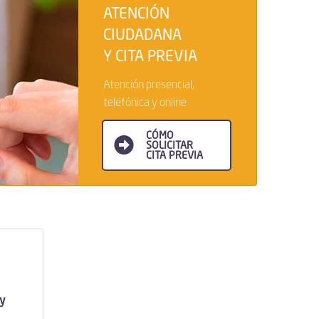
ATENCIÓN
CIUDADANA
Y CITA PREVIA
Atención presencial,
telefónica y online
CÓMO
SOLICITAR
CITA PREVIA
 y