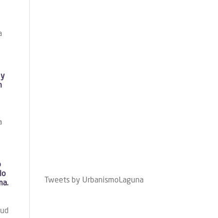
a
 y
n
a
o
lo
Tweets by UrbanismoLaguna
ma.
tud