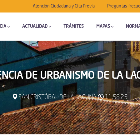
Submenú
Atención Ciudadana y Cita Previa
Preguntas frecu
CIA
ACTUALIDAD
TRÁMITES
MAPAS
NORMA
NCIA DE URBANISMO DE LA L
SAN CRISTÓBAL DE LA LAGUNA
11:58:26