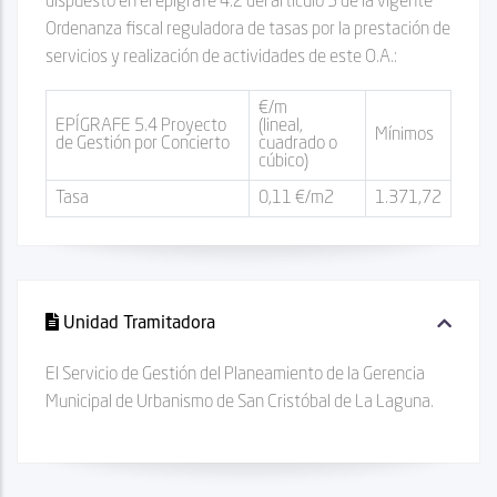
dispuesto en el epígrafe 4.2 del artículo 5 de la vigente
Ordenanza fiscal reguladora de tasas por la prestación de
servicios y realización de actividades de este O.A.:
€/m
EPÍGRAFE 5.4 Proyecto
(lineal,
Mínimos
de Gestión por Concierto
cuadrado o
cúbico)
Tasa
0,11 €/m2
1.371,72
Unidad Tramitadora
El Servicio de Gestión del Planeamiento de la Gerencia
Municipal de Urbanismo de San Cristóbal de La Laguna.