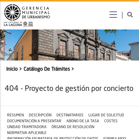
Submenú
Inicio
Catálogo De Trámites
Sobrescribir
enlaces
404 - Proyecto de gestión por concierto
de
ayuda
a
RESUMEN
DESCRIPCIÓN
DESTINATARIOS
LUGAR DE SOLICITUD
la
DOCUMENTACIÓN A PRESENTAR
ABONO DE LA TASA
COSTES
navegación
UNIDAD TRAMITADORA
ÓRGANO DE RESOLUCIÓN
NORMATIVA APLICABLE
INFORMACIÓN EN MATERIA DE PROTECCIÓN DE DATOS
FORMULARIO