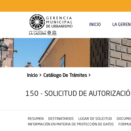
Navegación
Principal
INICIO
LA GEREN
Inicio
Catálogo De Trámites
Sobrescribir
enlaces
150 - SOLICITUD DE AUTORIZAC
de
ayuda
a
RESUMEN
DESTINATARIOS
LUGAR DE SOLICITUD
DOCUMEN
la
INFORMACIÓN EN MATERIA DE PROTECCIÓN DE DATOS
FORMU