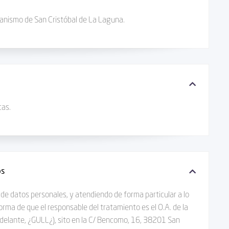
banismo de San Cristóbal de La Laguna.
cas.
os
de datos personales, y atendiendo de forma particular a lo
forma de que el responsable del tratamiento es el O.A. de la
delante, ¿GULL¿), sito en la C/ Bencomo, 16, 38201 San