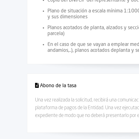
Copia del DNI/CIF del representante y do
Plano de situación a escala mínima 1:1000 
y sus dimensiones
Planos acotados de planta, alzados y secc
parcela)
En el caso de que se vayan a emplear medio
andamios,..), planos acotados deplanta y 
Abono de la tasa
Una vez realizada la solicitud, recibirá una comunica
plataforma de pagos de la Entidad. Una vez ejecutado
expediente de modo que no deberá presentarlo por el