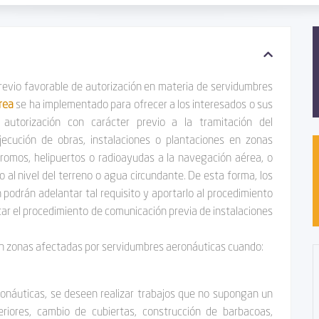
 previo favorable de autorización en materia de servidumbres
érea
se ha implementado para ofrecer a los interesados o sus
 autorización con carácter previo a la tramitación del
 ejecución de obras, instalaciones o plantaciones en zonas
romos, helipuertos o radioayudas a la navegación aérea, o
al nivel del terreno o agua circundante. De esta forma, los
 podrán adelantar tal requisito y aportarlo al procedimiento
mitar el procedimiento de comunicación previa de instalaciones
n en zonas afectadas por servidumbres aeronáuticas cuando:
ronáuticas, se deseen realizar trabajos que no supongan un
eriores, cambio de cubiertas, construcción de barbacoas,