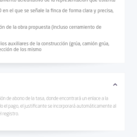
cumento acreditativo de la representación que ostenta
en el que se señale la finca de forma clara y precisa,
ión de la obra propuesta (incluso cerramiento de
s auxiliares de la construcción (grúa, camión grúa,
sección de los mismo
ción de abono de la tasa, donde encontrará un enlace a la
 el pago, el justificante se incorporará automáticamente al
 registro.