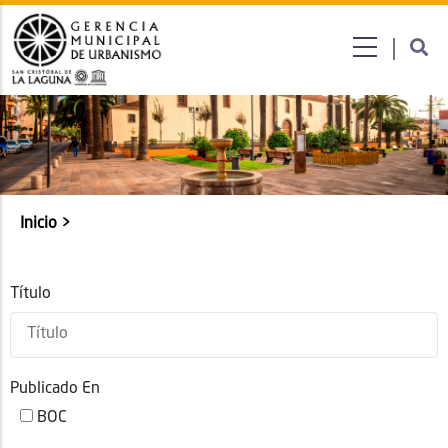
Submenú
Inicio
Sobrescribir
enlaces
de
Título
ayuda
a
la
Publicado En
navegación
BOC