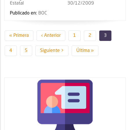
Estatal
30/12/2009
Publicado en:
BOC
Paginación
Primera
« Primera
Página
‹ Anterior
Page
1
Page
2
Página
3
página
anterior
actual
Page
4
Page
5
Siguiente
Siguiente >
Última
Última »
página
página