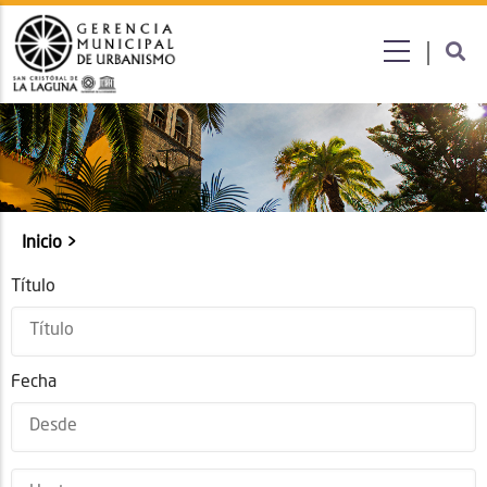
Submenú
Inicio
Sobrescribir
enlaces
Título
de
ayuda
a
Fecha
la
navegación