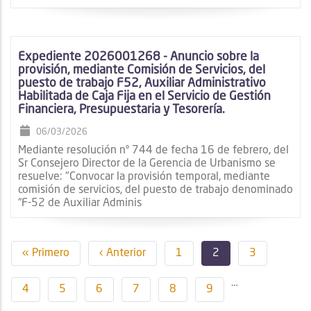
Expediente 2026001268 - Anuncio sobre la
provisión, mediante Comisión de Servicios, del
puesto de trabajo F52, Auxiliar Administrativo
Habilitada de Caja Fija en el Servicio de Gestión
Financiera, Presupuestaria y Tesorería.
06/03/2026
Mediante resolución nº 744 de fecha 16 de febrero, del
Sr Consejero Director de la Gerencia de Urbanismo se
resuelve: "Convocar la provisión temporal, mediante
comisión de servicios, del puesto de trabajo denominado
“F-52 de Auxiliar Adminis
Paginación
Primera
« Primero
Página
‹ Anterior
Page
1
Página
2
Page
3
página
anterior
actual
…
Page
4
Page
5
Page
6
Page
7
Page
8
Page
9