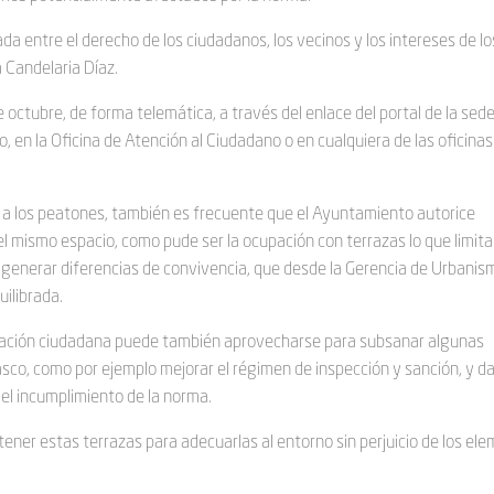
da entre el derecho de los ciudadanos, los vecinos y los intereses de lo
 Candelaria Díaz.
 octubre, de forma telemática, a través del enlace del portal de la sed
 en la Oficina de Atención al Ciudadano o en cualquiera de las oficinas
ado a los peatones, también es frecuente que el Ayuntamiento autorice
 mismo espacio, como pude ser la ocupación con terrazas lo que limita
e generar diferencias de convivencia, que desde la Gerencia de Urbanis
ilibrada.
ipación ciudadana puede también aprovecharse para subsanar algunas
casco, como por ejemplo mejorar el régimen de inspección y sanción, y d
el incumplimiento de la norma.
tener estas terrazas para adecuarlas al entorno sin perjuicio de los el