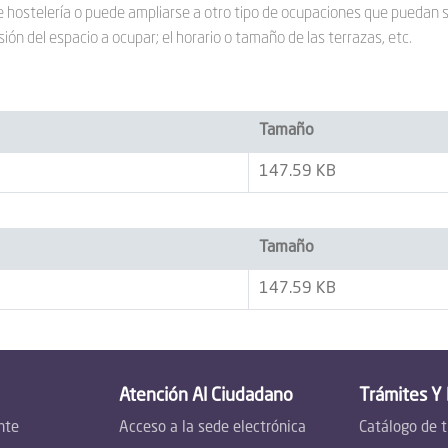
 hostelería o puede ampliarse a otro tipo de ocupaciones que puedan s
sión del espacio a ocupar; el horario o tamaño de las terrazas, etc.
Tamaño
147.59 KB
Tamaño
147.59 KB
Atención Al Ciudadano
Trámites Y
nte
Acceso a la sede electrónica
Catálogo de 