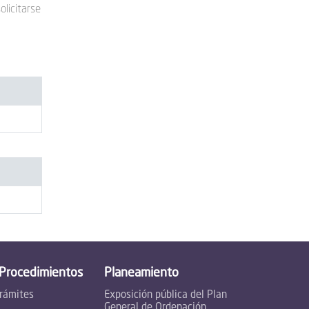
olicitarse
 Procedimientos
Planeamiento
trámites
Exposición pública del Plan
General de Ordenación