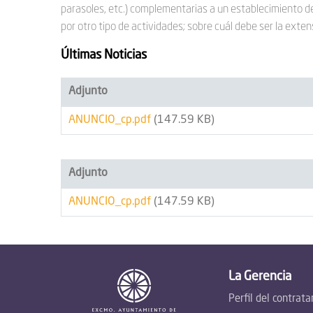
parasoles, etc.) complementarias a un establecimiento de
por otro tipo de actividades; sobre cuál debe ser la exten
Últimas Noticias
Adjunto
ANUNCIO_cp.pdf
(147.59 KB)
Adjunto
ANUNCIO_cp.pdf
(147.59 KB)
La Gerencia
Perfil del contrata