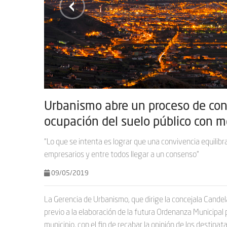
navegación
Urbanismo abre un proceso de consu
ocupación del suelo público con me
“Lo que se intenta es lograr que una convivencia equilibra
empresarios y entre todos llegar a un consenso”
09/05/2019
La Gerencia de Urbanismo, que dirige la concejala Candel
previo a la elaboración de la futura Ordenanza Municipal 
municipio, con el fin de recabar la opinión de los destin