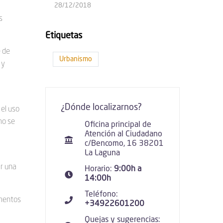
28/12/2018
s
Etiquetas
e de
Urbanismo
 y
¿Dónde localizarnos?
 el uso
mo se
Oficina principal de
Atención al Ciudadano
c/Bencomo, 16 38201
La Laguna
ar una
Horario:
9:00h a
14:00h
Teléfono:
ementos
+34922601200
Quejas y sugerencias: