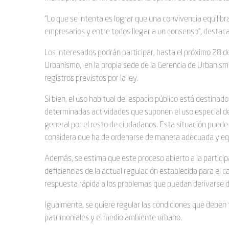
“Lo que se intenta es lograr que una convivencia equilibra
empresarios y entre todos llegar a un consenso”, destaca
Los interesados podrán participar, hasta el próximo 28 de
Urbanismo, en la propia sede de la Gerencia de Urbanismo,
registros previstos por la ley.
Si bien, el uso habitual del espacio público está destin
determinadas actividades que suponen el uso especial del
general por el resto de ciudadanos. Esta situación pued
considera que ha de ordenarse de manera adecuada y equ
Además, se estima que este proceso abierto a la partic
deficiencias de la actual regulación establecida para el 
respuesta rápida a los problemas que puedan derivarse d
Igualmente, se quiere regular las condiciones que deben 
patrimoniales y el medio ambiente urbano.