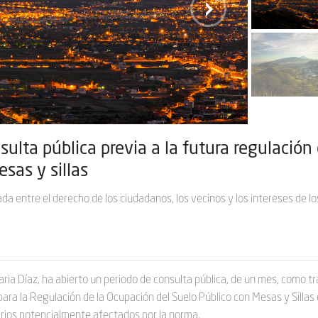
lta pública previa a la futura regulación 
sas y sillas
da entre el derecho de los ciudadanos, los vecinos y los intereses de lo
aria Díaz, ha abierto un periodo de consulta pública, de un mes, como t
para la Regulación de la Ocupación del Suelo Público con Mesas y Sillas 
atarios potencialmente afectados por la norma.