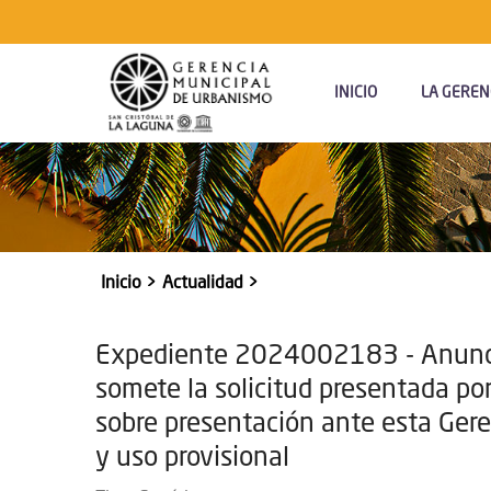
Navegación
Principal
INICIO
LA GEREN
Inicio
Actualidad
Sobrescribir
enlaces
Expediente 2024002183 - Anuncio 
de
somete la solicitud presentada por 
ayuda
sobre presentación ante esta Gere
a
y uso provisional
la