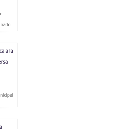
de
tinado
a a la
rsa
nicipal
a