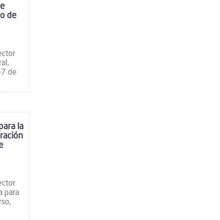
de
io de
ector
al,
47 de
ara la
ración
e
ector
a para
rso,