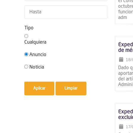
navegación
El Con
octubre
funcion
adm
Tipo
Cualquiera
Expedi
de mér
Anuncio
18/
Noticia
Dado q
aportar
del art
Admini
Expedi
exclui
17/