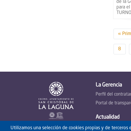
de la 
para e
TURNO
Pagina
Prime
« Pri
págin
Page
8
La Gerencia
Perfil del contrata
Portal de transpar
Actualidad
Noticias
Utilizamos una selección de cookies propias y de terceros e