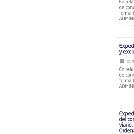
En rela
de conc
forma 
ADMINI
Expedi
y excl
08/
En rela
de conc
forma 
ADMINI
Expedi
del co
viario
Ordena