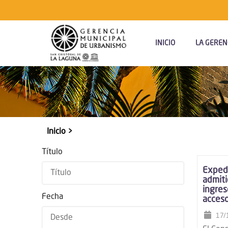
Navegación
Principal
INICIO
LA GEREN
Inicio
Sobrescribir
enlaces
Título
de
Expedi
ayuda
admiti
ingres
a
Fecha
acceso
la
17/