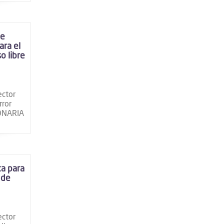
se
ara el
o libre
ector
rror
IONARIA
a para
 de
ector