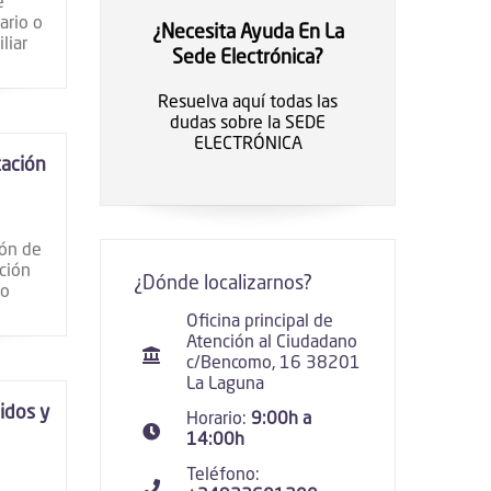
e
ario o
¿Necesita Ayuda En La
liar
Sede Electrónica?
Resuelva aquí todas las
dudas sobre la SEDE
ELECTRÓNICA
tación
ión de
ción
¿Dónde localizarnos?
to
Oficina principal de
Atención al Ciudadano
c/Bencomo, 16 38201
La Laguna
idos y
Horario:
9:00h a
14:00h
Teléfono: