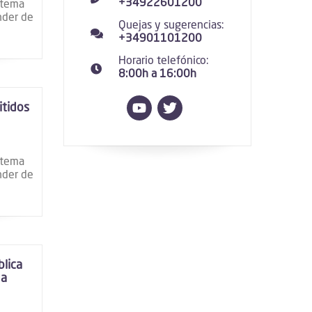
+34922601200
istema
ender de
Quejas y sugerencias:
+34901101200
Horario telefónico:
8:00h a 16:00h
itidos
istema
ender de
lica
 a