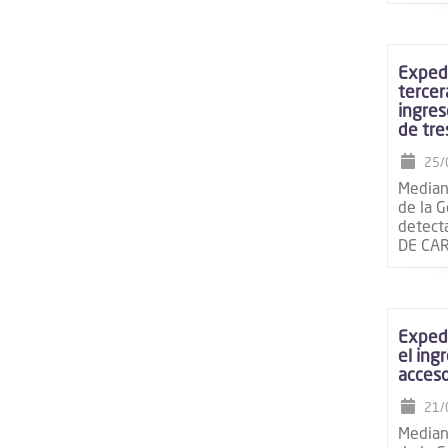
Expedi
tercer
ingres
de tre
25/
Mediant
de la G
detect
DE CA
Expedi
el ing
acceso
21/
Mediant