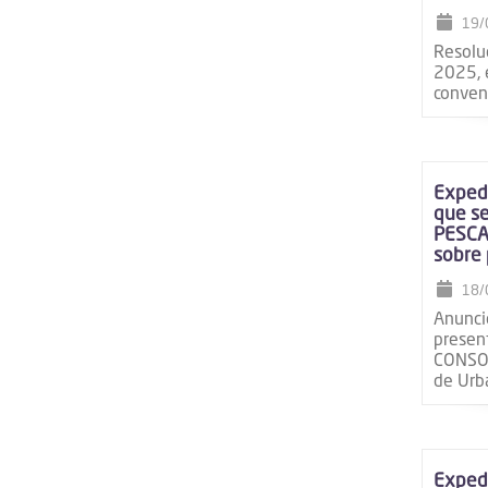
19/
Resolu
2025, e
conveni
Expedi
que se
PESCA
sobre 
18/
Anuncio
prese
CONSOL
de Urb
Expedi