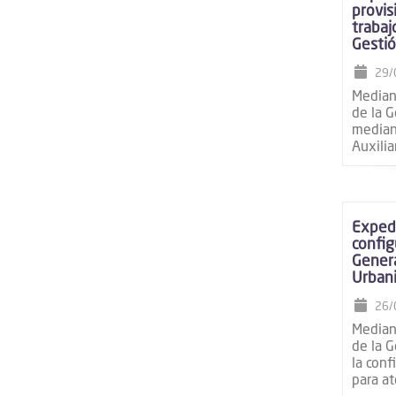
provis
trabaj
Gestió
29/
Mediant
de la G
median
Auxilia
Expedi
config
Genera
Urbani
26/
Mediant
de la G
la conf
para a