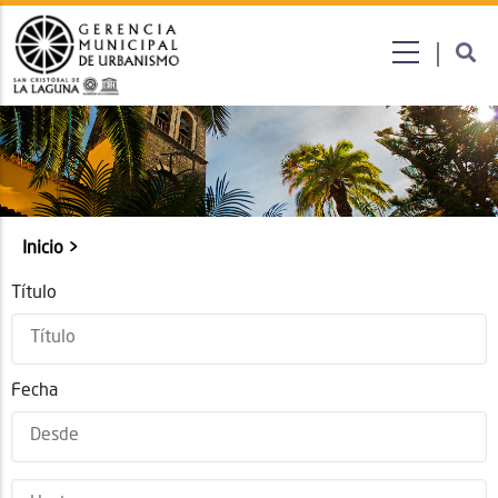
Submenú
Inicio
Sobrescribir
enlaces
Título
de
ayuda
a
Fecha
la
navegación