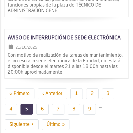
funciones propias de la plaza de TÉCNICO DE
ADMINISTRACIÓN GENE
AVISO DE INTERRUPCIÓN DE SEDE ELECTRÓNICA
21/10/2025
Con motivo de realización de tareas de mantenimiento,
el acceso a la sede electrónica de la Entidad, no estará
disponible desde el martes 21 a las 18:00h hasta las
20:00h aproximadamente.
Paginación
Primera
« Primero
Página
‹ Anterior
Page
1
Page
2
Page
3
página
anterior
…
Page
4
Página
5
Page
6
Page
7
Page
8
Page
9
actual
Siguiente
Siguiente >
Última
Último »