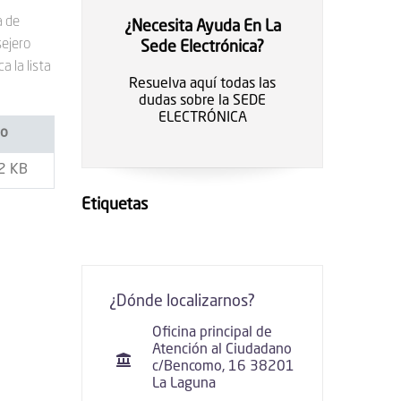
a de
¿Necesita Ayuda En La
sejero
Sede Electrónica?
 la lista
Resuelva aquí todas las
dudas sobre la SEDE
ELECTRÓNICA
o
2 KB
Etiquetas
¿Dónde localizarnos?
Oficina principal de
Atención al Ciudadano
c/Bencomo, 16 38201
La Laguna