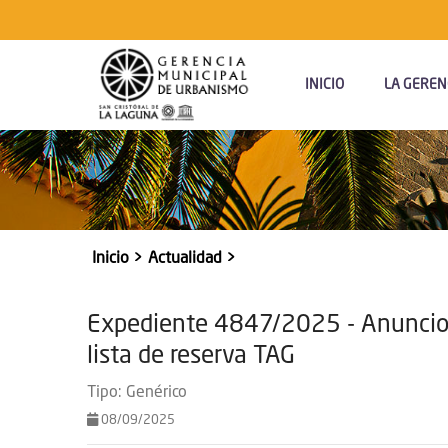
Navegación
Principal
INICIO
LA GEREN
Inicio
Actualidad
Sobrescribir
enlaces
Expediente 4847/2025 - Anuncio co
de
lista de reserva TAG
ayuda
a
Tipo:
Genérico
la
08/09/2025